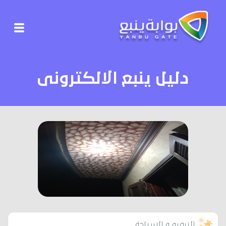
دليل ينبع الالكترونى
الترفيه و السياحة