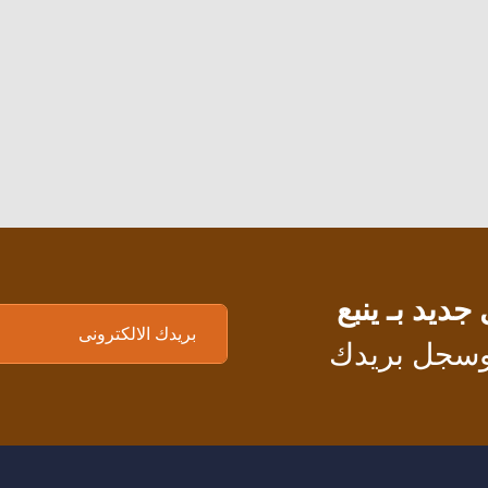
يد بـ ينبع
 وسجل بريدك