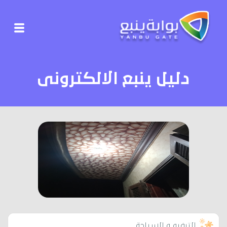
دليل ينبع الالكترونى
الترفيه و السياحة