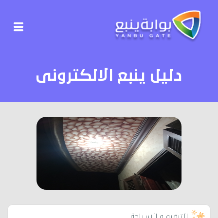
دليل ينبع الالكترونى
الترفيه و السياحة